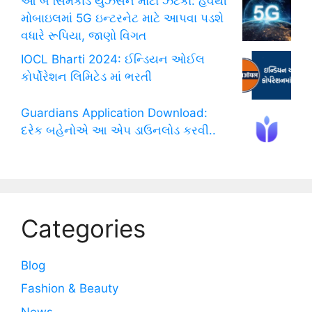
આ બે સિમકાર્ડ યુઝર્સને મોટો ઝટકો: હવેથી
મોબાઇલમાં 5G ઇન્ટરનેટ માટે આપવા પડશે
વધારે રૂપિયા, જાણો વિગત
IOCL Bharti 2024: ઈન્ડિયન ઓઈલ
કોર્પોરેશન લિમિટેડ માં ભરતી
Guardians Application Download:
દરેક બહેનોએ આ એપ ડાઉનલોડ કરવી..
Categories
Blog
Fashion & Beauty
News